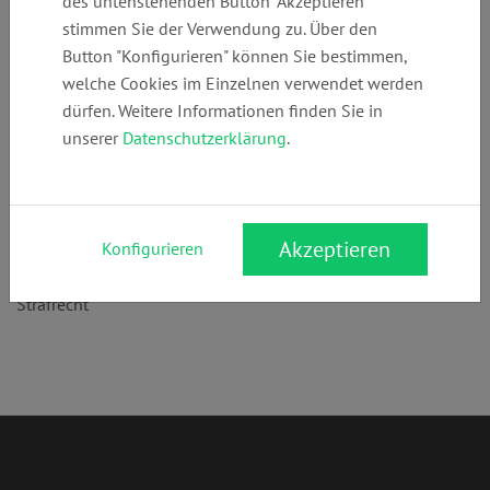
des untenstehenden Button "Akzeptieren"
+49 (0)
info@hbk-
www.hbk-
stimmen Sie der Verwendung zu. Über den
6995924899
rechtsanwaelte.
rechtsanwaelte.
Button "Konfigurieren" können Sie bestimmen,
de
de
welche Cookies im Einzelnen verwendet werden
dürfen. Weitere Informationen finden Sie in
unserer
Datenschutzerklärung
.
Anschrift:
Bockenheimer Anlage 13
60322 Frankfurt am Main
Akzeptieren
Konfigurieren
Rechtsgebiete:
Strafrecht