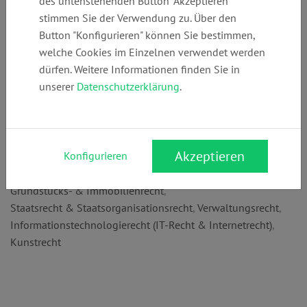
des untenstehenden Button "Akzeptieren"
+49 (0)
info@rechtsanw
www.rechtsanwa
stimmen Sie der Verwendung zu. Über den
35141746662
aelte-
elte-neumann.de
Button "Konfigurieren" können Sie bestimmen,
neumann.de
welche Cookies im Einzelnen verwendet werden
dürfen. Weitere Informationen finden Sie in
unserer
Datenschutzerklärung
.
Anschrift:
Leubnitzer Str. 30
01069 Dresden
Akzeptieren
Konfigurieren
Rechtsgebiete:
Grundstücks- & Immobilienrecht
,
Staatsrecht & Staatsorganisationsrecht
,
Verwaltungsrecht
,
Informationstechnologierecht (IT-Recht & Internetrecht)
,
Kunstrecht