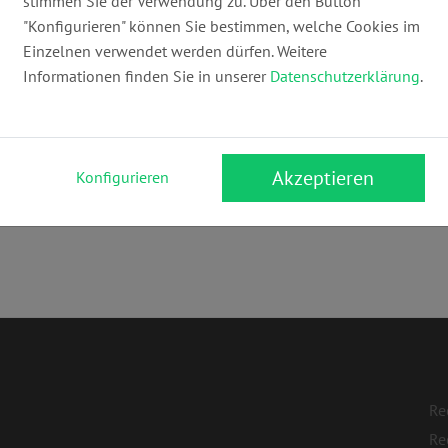
stimmen Sie der Verwendung zu. Über den Button
dr.behrendbehrends@t-online.de
ww
"Konfigurieren" können Sie bestimmen, welche Cookies im
Einzelnen verwendet werden dürfen. Weitere
Informationen finden Sie in unserer
Datenschutzerklärung
.
Akzeptieren
Konfigurieren
recht
,
Arzthaftungsrecht
Re
Re