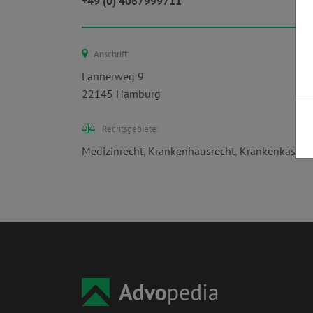
+49 (0) 4067999711
Anschrift:
Lannerweg 9
22145 Hamburg
Rechtsgebiete:
Medizinrecht
,
Krankenhausrecht
,
Krankenkassen