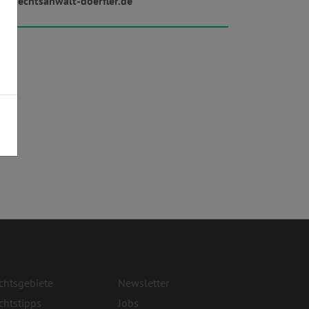
w.rechtsanwalt-doerfler.de
chtsgebiete
Newsletter
chtstipps
Jobs