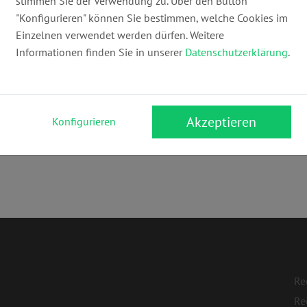
stimmen Sie der Verwendung zu. Über den Button
info@rechtsanwalt-doerfler.de
ww
"Konfigurieren" können Sie bestimmen, welche Cookies im
Einzelnen verwendet werden dürfen. Weitere
Informationen finden Sie in unserer
Datenschutzerklärung
.
Akzeptieren
Konfigurieren
Re
Re