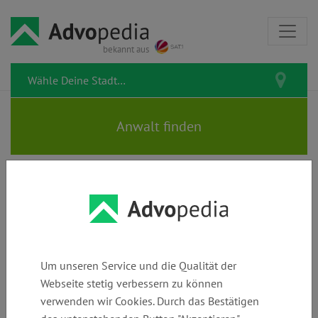
bekannt aus
Rechtsanwalt BERNHARD
JANSEN | Fachanwalt für
Familien- & Sozialrecht |
Um unseren Service und die Qualität der
Mediator |
Webseite stetig verbessern zu können
verwenden wir Cookies. Durch das Bestätigen
Testamentsvollstrecker