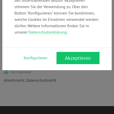
des untenstehenden Button "Akzeptieren"
stimmen Sie der Verwendung zu. Über den
Telefon:
E-Mail:
Webseite:
Button "Konfigurieren" können Sie bestimmen,
+49 (0)
info@ra-
www.ra-
welche Cookies im Einzelnen verwendet werden
4032598940
slotzkat.eu
slotzkat.eu
dürfen. Weitere Informationen finden Sie in
unserer
Datenschutzerklärung
.
Anschrift:
Waitzstr. 8
Akzeptieren
Konfigurieren
22607 Hamburg
Rechtsgebiete:
Arbeitsrecht
,
Datenschutzrecht