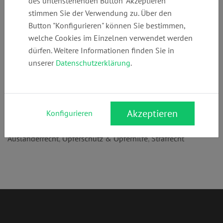
des untenstehenden Button "Akzeptieren"
+49 (0)
kanzlei@rechtsa
www.rechtsanwa
stimmen Sie der Verwendung zu. Über den
4023518118
nwaeltin-
eltin-
Button "Konfigurieren" können Sie bestimmen,
bergmann.de
bergmann.de
welche Cookies im Einzelnen verwendet werden
dürfen. Weitere Informationen finden Sie in
unserer
Datenschutzerklärung
.
Anschrift:
Neue Große Bergstr. 9
22767 Hamburg
Akzeptieren
Konfigurieren
Rechtsgebiete:
Ausländerrecht
,
Opferschutz & Opferhilfe
,
Strafrecht