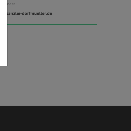
Webseite:
w.kanzlei-dorfmueller.de