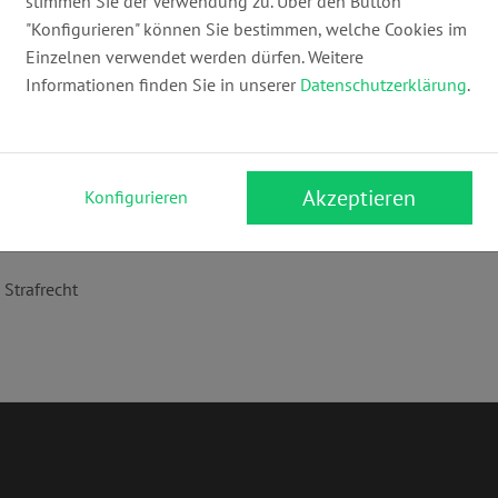
stimmen Sie der Verwendung zu. Über den Button
E-Mail:
"Konfigurieren" können Sie bestimmen, welche Cookies im
info@kanzlei-dorfmueller.de
ww
Einzelnen verwendet werden dürfen. Weitere
Informationen finden Sie in unserer
Datenschutzerklärung
.
Akzeptieren
Konfigurieren
,
Strafrecht