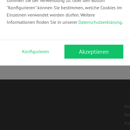
stimmen Sie der Verwendung zu. Über den Button
"Konfigurieren" können Sie bestimmen, welche Cookies im
Einzelnen verwendet werden dürfen. Weitere
Informationen finden Sie in unserer
Datenschutzerklärung
.
Akzeptieren
Konfigurieren
Re
Re
Ka