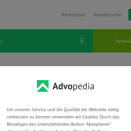
Rechtstipps
Anwaltssuche
ELIA JURGELEIT
Um unseren Service und die Qualität der Webseite stetig
E-Mail:
verbessern zu können verwenden wir Cookies. Durch das
jurgeleit@kanzlei-jurgeleit.de
ww
Bestätigen des untenstehenden Button "Akzeptieren"