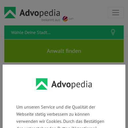
bekannt aus
Rechtsanwältin CORINNA BEER
| Fachanwältin für Strafrecht
Um unseren Service und die Qualität der
Webseite stetig verbessern zu können
verwenden wir Cookies. Durch das Bestätigen
Telefon:
E-Mail:
Webseite: