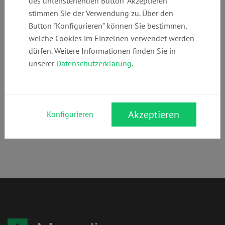
des untenstehenden Button "Akzeptieren"
+49 (0)
beer.corinna@t-
www.anwaltskan
stimmen Sie der Verwendung zu. Über den
6074482618
online.de
zlei-beer.de
Button "Konfigurieren" können Sie bestimmen,
welche Cookies im Einzelnen verwendet werden
dürfen. Weitere Informationen finden Sie in
Anschrift:
unserer
Datenschutzerklärung
.
Rotdornweg 60
63128 Dietzenbach
Rechtsgebiete:
Akzeptieren
Konfigurieren
Arbeitsrecht
,
Mietrecht
,
Strafrecht
,
Verkehrsrecht
,
Mediation