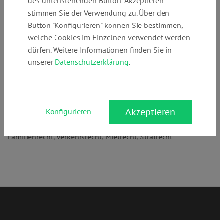
des untenstehenden Button "Akzeptieren"
+49 (0)
anja.hrabowsky
www.kanzlei-
stimmen Sie der Verwendung zu. Über den
6234945388
@kanzlei-
mutterstadt.de
Button "Konfigurieren" können Sie bestimmen,
mutterstadt.de
welche Cookies im Einzelnen verwendet werden
dürfen. Weitere Informationen finden Sie in
unserer
Datenschutzerklärung
.
Anschrift:
Ludwigshafener Str. 12
67112 Mutterstadt
Akzeptieren
Konfigurieren
Rechtsgebiete:
Familienrecht
,
Verkehrsrecht
,
Mietrecht
,
Strafrecht