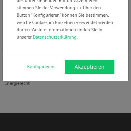
des untenstehenden Button "Akzeptieren"
Telefon:
E-Mail:
Webseite:
stimmen Sie der Verwendung zu. Über den
+49 (0)
info@sk-
www.sk-
Button "Konfigurieren" können Sie bestimmen,
22896500200
energierecht.de
energierecht.de
welche Cookies im Einzelnen verwendet werden
dürfen. Weitere Informationen finden Sie in
unserer
Datenschutzerklärung
.
Anschrift:
Friedrichstr. 4
53111 Bonn
Akzeptieren
Konfigurieren
Rechtsgebiete:
Energierecht