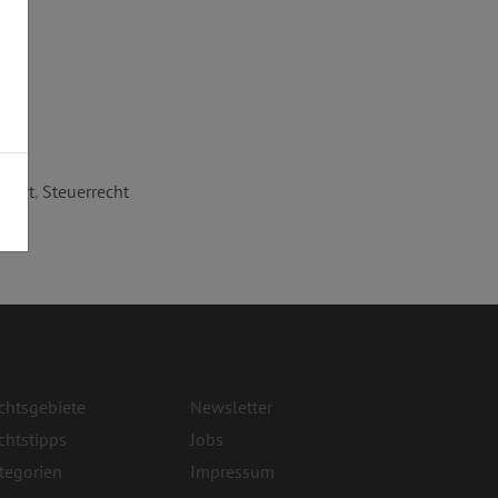
recht
,
Steuerrecht
chtsgebiete
Newsletter
chtstipps
Jobs
tegorien
Impressum