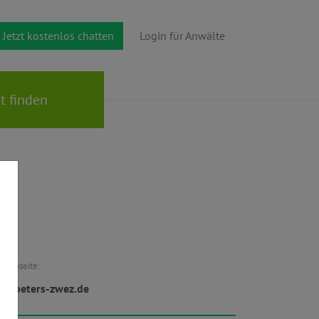
Jetzt kostenlos chatten
Login für Anwälte
Webseite:
w.peters-zwez.de