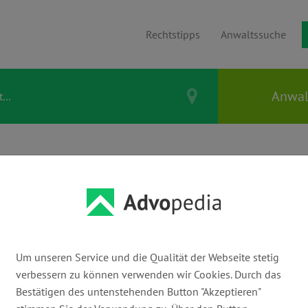
Rechtstipps
Anwaltssuche
ETERS & ZWEZ
Um unseren Service und die Qualität der Webseite stetig
E-Mail:
verbessern zu können verwenden wir Cookies. Durch das
info@peters-zwez.de
ww
Bestätigen des untenstehenden Button "Akzeptieren"