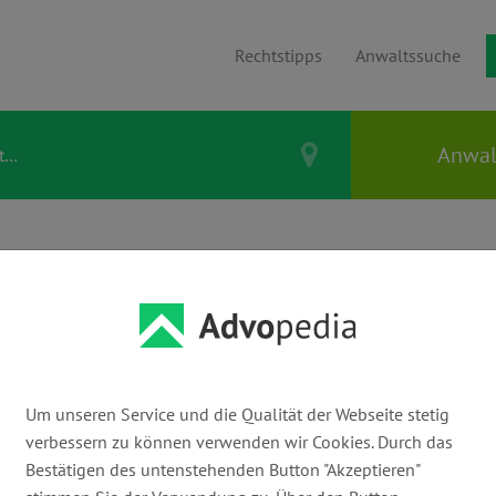
Rechtstipps
Anwaltssuche
IECK & SCHWALL
Um unseren Service und die Qualität der Webseite stetig
E-Mail:
verbessern zu können verwenden wir Cookies. Durch das
info@l-s-r.de
ww
Bestätigen des untenstehenden Button "Akzeptieren"