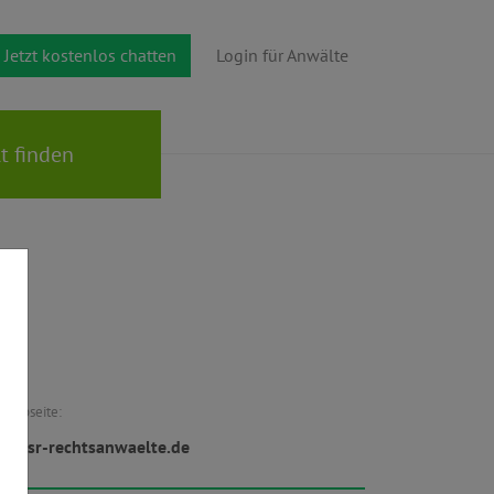
Jetzt kostenlos chatten
Login für Anwälte
Webseite:
w.lsr-rechtsanwaelte.de