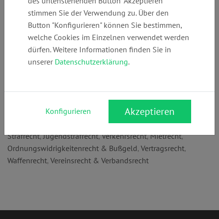
des untenstehenden Button "Akzeptieren"
+49 (0)
landau-
www.landau-
stimmen Sie der Verwendung zu. Über den
232713398
beyer@versanet
beyer.de
Button "Konfigurieren" können Sie bestimmen,
.de
welche Cookies im Einzelnen verwendet werden
dürfen. Weitere Informationen finden Sie in
unserer
Datenschutzerklärung
.
Anschrift:
Voedestr. 45
44866 Bochum
Akzeptieren
Konfigurieren
Rechtsgebiete:
Strafrecht
,
Jugendstrafrecht
,
Verkehrsrecht
,
Mietrecht
,
Ordnungswidrigkeitenrecht & Bußgeld
,
Vertragsrecht
,
Waffenrecht
,
Vereinsrecht & Verbandsrecht