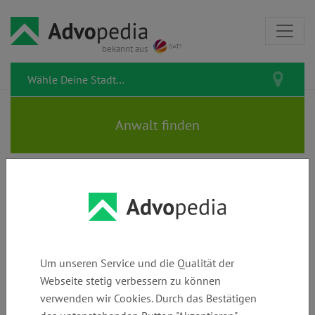
bekannt aus
Rechtsanwälte FRANKE • RUF
Um unseren Service und die Qualität der
Webseite stetig verbessern zu können
Telefon:
E-Mail:
Webseite:
verwenden wir Cookies. Durch das Bestätigen
+49 (0)
ruf@​ra-franke-
www.ra-franke-