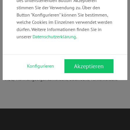
des untenstehenden Button "Akzeptieren"
94146461532
ruf.de
ruf.de
stimmen Sie der Verwendung zu. Über den
Button "Konfigurieren" können Sie bestimmen,
welche Cookies im Einzelnen verwendet werden
Anschrift:
dürfen. Weitere Informationen finden Sie in
Emmeramsplatz 6
unserer
Datenschutzerklärung
.
93047 Regensburg
Rechtsgebiete:
Arbeitsrecht
,
Bank- & Kapitalmarktrecht
,
Mietrecht
,
Akzeptieren
Konfigurieren
Kapitalmarktrecht
,
Maklerrecht
,
WEG/Wohnungseigentumsrecht
,
Strafrecht
,
Verkehrsrecht