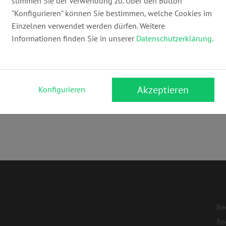
stimmen Sie der Verwendung zu. Über den Button
info@espenhain.de
ww
"Konfigurieren" können Sie bestimmen, welche Cookies im
Einzelnen verwendet werden dürfen. Weitere
Informationen finden Sie in unserer
Datenschutzerklärung
.
Akzeptieren
Konfigurieren
t
,
Mietrecht
,
Familienrecht
,
Arbeitsrecht
,
Zwangsvollstreckungsrec
Re
Re