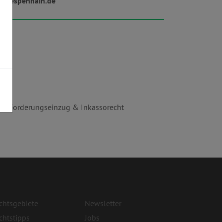
w.espenhain.de
ht
,
Forderungseinzug & Inkassorecht
chtsgebiete
Newsletter
chtstipps
Jobs