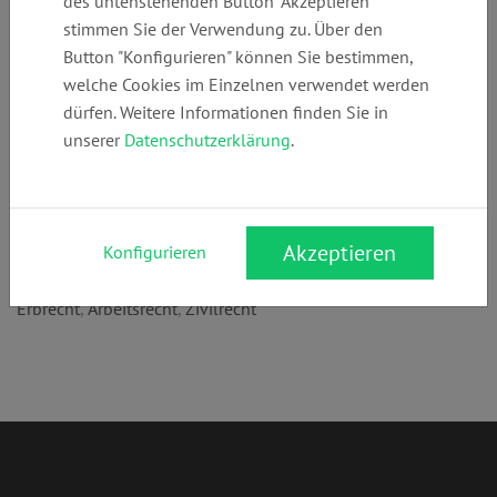
des untenstehenden Button "Akzeptieren"
+49 (0)
rain.mettlach-
www.erbrecht-
stimmen Sie der Verwendung zu. Über den
217131932
plutte@t-
leverkusen.de
Button "Konfigurieren" können Sie bestimmen,
online.de
welche Cookies im Einzelnen verwendet werden
dürfen. Weitere Informationen finden Sie in
unserer
Datenschutzerklärung
.
Anschrift:
Romberg 11
51381 Leverkusen
Akzeptieren
Konfigurieren
Rechtsgebiete:
Erbrecht
,
Arbeitsrecht
,
Zivilrecht