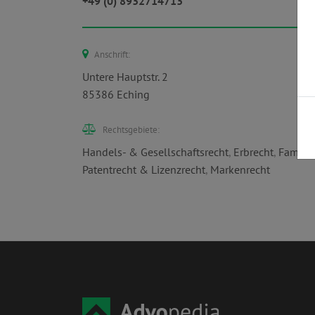
+49 (0) 8932714713
Anschrift:
Untere Hauptstr. 2
85386 Eching
Rechtsgebiete:
Handels- & Gesellschaftsrecht
,
Erbrecht
,
Familie
Patentrecht & Lizenzrecht
,
Markenrecht