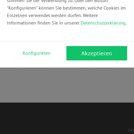
stimmen Sie der Verwendung zu. Über den Button
boehm-collegen@t-online.de
ww
"Konfigurieren" können Sie bestimmen, welche Cookies im
Einzelnen verwendet werden dürfen. Weitere
Informationen finden Sie in unserer
Datenschutzerklärung
.
Akzeptieren
Konfigurieren
nrecht
,
Gewerblicher Rechtsschutz
,
Versicherungsrecht
,
Mietrecht
,
Re