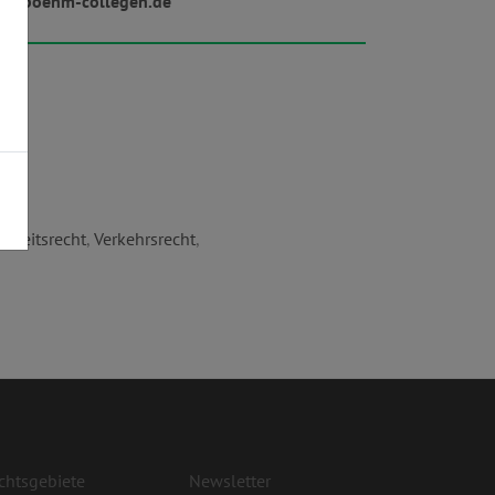
w.boehm-collegen.de
Arbeitsrecht
,
Verkehrsrecht
,
chtsgebiete
Newsletter