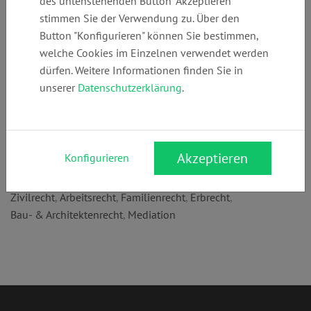
des untenstehenden Button "Akzeptieren"
Telefon:
E-Mail:
Webseite:
stimmen Sie der Verwendung zu. Über den
+49 (0)
info@paul-
www.paul-
Button "Konfigurieren" können Sie bestimmen,
3088710790
partner.eu
partner.eu
welche Cookies im Einzelnen verwendet werden
dürfen. Weitere Informationen finden Sie in
unserer
Datenschutzerklärung
.
Anschrift:
Olivaer Platz 15
10707 Berlin
Akzeptieren
Konfigurieren
Rechtsgebiete:
Zivilrecht
,
Arbeitsrecht
,
Familienrecht
,
Erbrecht
,
Bau- & Architektenrecht
,
Mediation