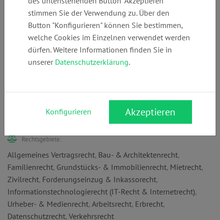
des untenstehenden Button "Akzeptieren"
stimmen Sie der Verwendung zu. Über den
Telefon:
E-Mail:
Webseite:
Button "Konfigurieren" können Sie bestimmen,
+49 (0)
info@mst-
www.mst-
welche Cookies im Einzelnen verwendet werden
405353800
norderstedt.de
norderstedt.de
dürfen. Weitere Informationen finden Sie in
unserer
Datenschutzerklärung
.
Anschrift:
Ulzburger Str. 282
Akzeptieren
Konfigurieren
22846 Norderstedt
Rechtsgebiete:
Allgemeines Vertragsrecht
,
Bau- & Architektenrecht
,
Familienrecht
,
Grundstücks- & Immobilienrecht
,
Mietrecht
,
Zivilrecht
,
Forderungseinzug & Inkassorecht
,
Informationstechnologierecht (IT-Recht & Internetrecht)
,
Urheber- & Medienrecht
,
Arbeitsrecht
,
Erbrecht
,
Datenschutzrecht
,
Verkehrsrecht