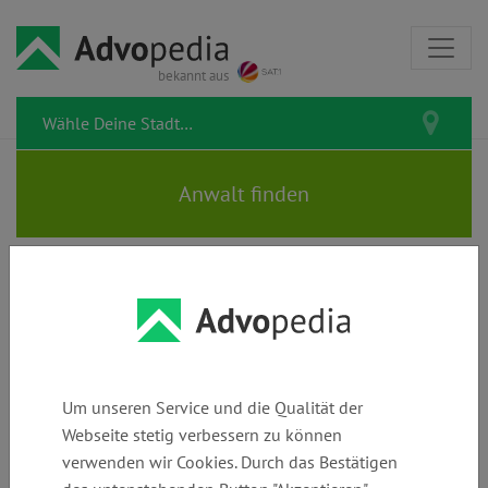
bekannt aus
MÜLLER-SCHÖNEMANN •
TIETGEN • RODEWOLDT • Dr.
FRANKE | Rechtsanwälte |
Um unseren Service und die Qualität der
Fachanwälte | Notare
Webseite stetig verbessern zu können
verwenden wir Cookies. Durch das Bestätigen