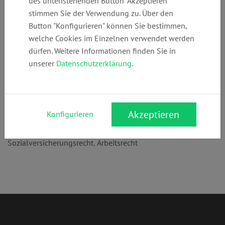
des untenstehenden Button "Akzeptieren"
Telefon:
E-Mail:
Webseite:
stimmen Sie der Verwendung zu. Über den
+49 (0)
lehne@anwaelti
www.anwaeltin-
Button "Konfigurieren" können Sie bestimmen,
15233668336
n-lehne.de
lehne.de
welche Cookies im Einzelnen verwendet werden
dürfen. Weitere Informationen finden Sie in
unserer
Datenschutzerklärung
.
Anschrift:
Am Spielplatz 4
35112 Fronhausen
Akzeptieren
Konfigurieren
Rechtsgebiete:
Sozialversicherungsrecht
,
Arbeitsrecht