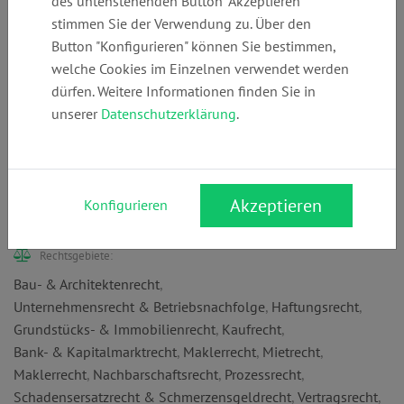
des untenstehenden Button "Akzeptieren"
stimmen Sie der Verwendung zu. Über den
Telefon:
E-Mail:
Webseite:
Button "Konfigurieren" können Sie bestimmen,
+49 (0)
office@kanzlei-
www.kanzlei-
welche Cookies im Einzelnen verwendet werden
40308516240
scheidweiler.de
scheidweiler.de
dürfen. Weitere Informationen finden Sie in
unserer
Datenschutzerklärung
.
Anschrift:
Rahlstedter Str. 73
Akzeptieren
Konfigurieren
22149 Hamburg
Rechtsgebiete:
Bau- & Architektenrecht
,
Unternehmensrecht & Betriebsnachfolge
,
Haftungsrecht
,
Grundstücks- & Immobilienrecht
,
Kaufrecht
,
Bank- & Kapitalmarktrecht
,
Maklerrecht
,
Mietrecht
,
Maklerrecht
,
Nachbarschaftsrecht
,
Prozessrecht
,
Schadensersatzrecht & Schmerzensgeldrecht
,
Vertragsrecht
,