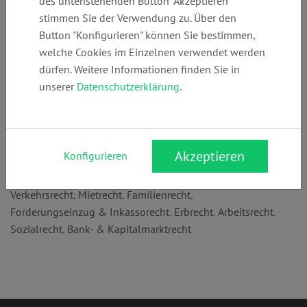
des untenstehenden Button "Akzeptieren"
Telefon:
E-Mail:
Webseite:
stimmen Sie der Verwendung zu. Über den
+49 (0)
anwalt@matzkei
www.matzkeit.d
Button "Konfigurieren" können Sie bestimmen,
2058912345
t.de
e
welche Cookies im Einzelnen verwendet werden
dürfen. Weitere Informationen finden Sie in
unserer
Datenschutzerklärung
.
Anschrift:
Kirchplatz 6
42489 Wülfrath
Akzeptieren
Konfigurieren
Rechtsgebiete:
Verkehrsrecht
,
Mietrecht
,
Familienrecht
,
Forderungseinzug & Inkassorecht
,
Erbrecht
,
Arbeitsrecht
,
Sozialrecht
,
Bank- & Kapitalmarktrecht