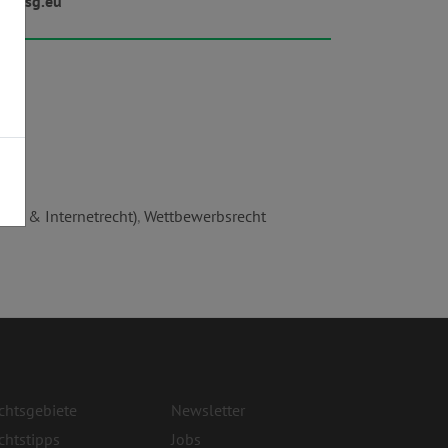
w.lsg.eu
cht & Internetrecht)
,
Wettbewerbsrecht
chtsgebiete
Newsletter
chtstipps
Jobs