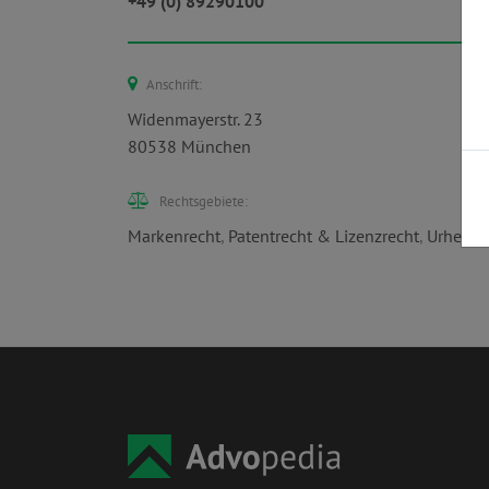
+49 (0) 89290100
Anschrift:
Widenmayerstr. 23
80538 München
Rechtsgebiete:
Markenrecht
,
Patentrecht & Lizenzrecht
,
Urheber