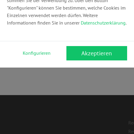
stimmen Sie der Verwendung zu. Über den Button
info@lsg.eu
ww
"Konfigurieren" können Sie bestimmen, welche Cookies im
Einzelnen verwendet werden dürfen. Weitere
Informationen finden Sie in unserer
Datenschutzerklärung
.
Akzeptieren
Konfigurieren
- & Medienrecht
,
Designrecht
,
Informationstechnologierecht (IT-Re
Re
Re