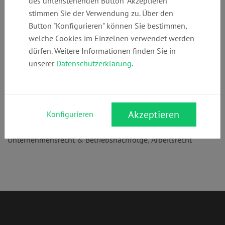
des untenstehenden Button "Akzeptieren"
+49 (0)
info@LMLaw.de
www.LMLaw.de
stimmen Sie der Verwendung zu. Über den
898960440
Button "Konfigurieren" können Sie bestimmen,
welche Cookies im Einzelnen verwendet werden
dürfen. Weitere Informationen finden Sie in
Anschrift:
unserer
Datenschutzerklärung
.
Paul-Gerhardt-Allee 50
81245 München
Rechtsgebiete:
Akzeptieren
Konfigurieren
Vertragsrecht
,
Erbrecht
,
Unternehmensrecht & Betriebsnachfolge
,
Arbeitsrecht