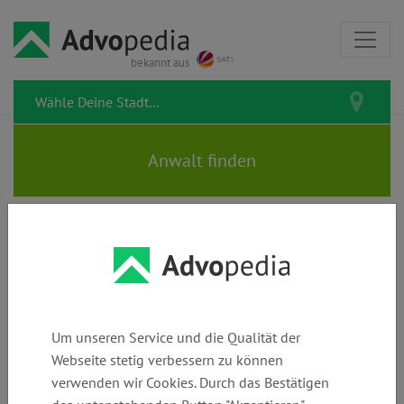
bekannt aus
LM LAW | Rechtsanwälte |
Fachanwälte | Steuerberater
Um unseren Service und die Qualität der
Webseite stetig verbessern zu können
verwenden wir Cookies. Durch das Bestätigen
Telefon:
E-Mail:
Webseite: