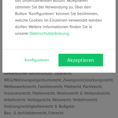
des untenstehenden Button "Akzeptieren"
+49 (0)
kanzlei@raekro
www.raekroheck
stimmen Sie der Verwendung zu. Über den
201776670
heck.de
.de
Button "Konfigurieren" können Sie bestimmen,
welche Cookies im Einzelnen verwendet werden
dürfen. Weitere Informationen finden Sie in
Anschrift:
unserer
Datenschutzerklärung
.
Rüttenscheider Str. 108
45130 Essen
Rechtsgebiete:
Akzeptieren
Konfigurieren
Sozialrecht
,
Sozialversicherungsrecht
,
Gewerblicher Rechtsschutz
,
Strafrecht
,
WEG/Wohnungseigentumsrecht
,
Zwangsvollstreckungsrecht
,
Wettbewerbsrecht
,
Familienrecht
,
Mietrecht
,
Pachtrecht
,
Insolvenzrecht
,
Markenrecht
,
Vereinsrecht & Verbandsrecht
,
Arbeitsrecht
,
Vertragsrecht
,
Reiserecht
,
Verkehrsrecht
,
Ordnungswidrigkeitenrecht & Bußgeld
,
Bau- & Architektenrecht
,
Erbrecht