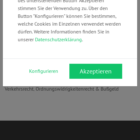
des untenstehenden Button "Akzeptieren"
Telefon:
E-Mail:
Webseite:
stimmen Sie der Verwendung zu. Über den
+49 (0)
kanzlei@ra-
www.ra-
Button "Konfigurieren" können Sie bestimmen,
21529146610
scharifi.de
scharifi.de
welche Cookies im Einzelnen verwendet werden
dürfen. Weitere Informationen finden Sie in
unserer
Datenschutzerklärung
.
Anschrift:
Donkring 5
47906 Kempen
Akzeptieren
Konfigurieren
Rechtsgebiete:
Verkehrsrecht
,
Ordnungswidrigkeitenrecht & Bußgeld