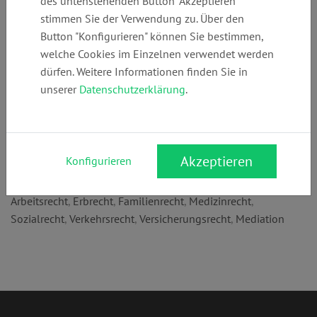
des untenstehenden Button "Akzeptieren"
Telefon:
E-Mail:
Webseite:
stimmen Sie der Verwendung zu. Über den
+49 (0)
info@kanzleiam
kanzleiamrathau
Button "Konfigurieren" können Sie bestimmen,
410251600
rathaus.com
s.com
welche Cookies im Einzelnen verwendet werden
dürfen. Weitere Informationen finden Sie in
unserer
Datenschutzerklärung
.
Anschrift:
Rathausplatz 25
22926 Ahrensburg
Akzeptieren
Konfigurieren
Rechtsgebiete:
Arbeitsrecht
,
Erbrecht
,
Familienrecht
,
Medizinrecht
,
Sozialrecht
,
Verkehrsrecht
,
Versicherungsrecht
,
Mediation