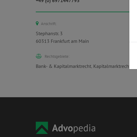
+49 (0) 6971447793
Anschrift:
Stephanstr. 3
60313 Frankfurt am Main
Rechtsgebiete:
Bank- & Kapitalmarktrecht
,
Kapitalmarktrecht
,
G