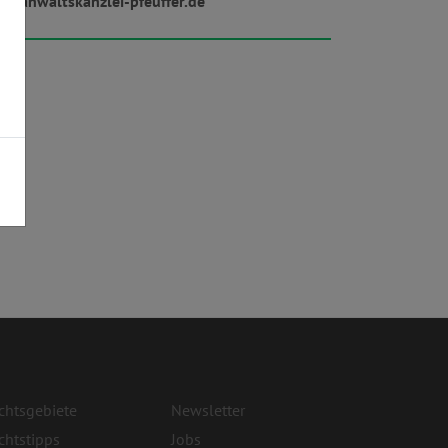
w.anwaltskanzlei-pfeuffer.de
chtsgebiete
Newsletter
chtstipps
Jobs