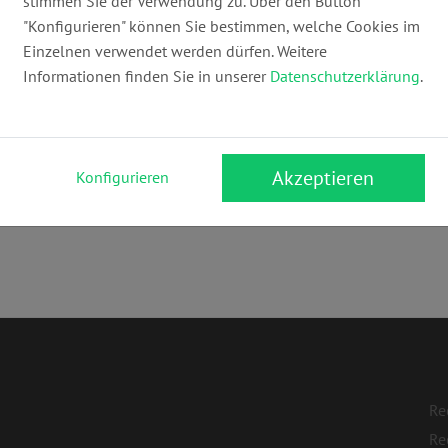
stimmen Sie der Verwendung zu. Über den Button
mail@anwaltskanzlei-pfeuffer.de
ww
"Konfigurieren" können Sie bestimmen, welche Cookies im
Einzelnen verwendet werden dürfen. Weitere
Informationen finden Sie in unserer
Datenschutzerklärung
.
Akzeptieren
Konfigurieren
rundstücks- & Immobilienrecht
Re
Re