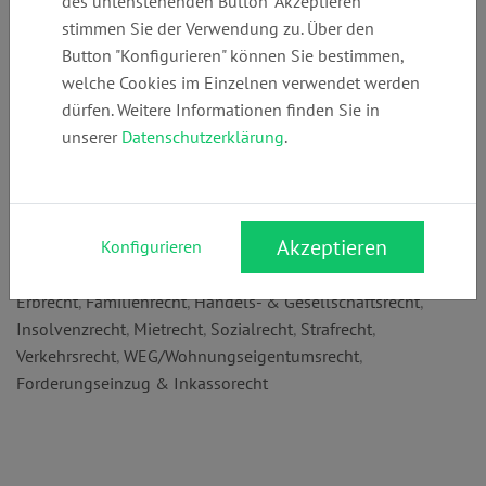
des untenstehenden Button "Akzeptieren"
+49 (0)
info@kanzleijett
www.kanzleijetti
stimmen Sie der Verwendung zu. Über den
7171926310
inger.de
nger.de
Button "Konfigurieren" können Sie bestimmen,
welche Cookies im Einzelnen verwendet werden
dürfen. Weitere Informationen finden Sie in
Anschrift:
unserer
Datenschutzerklärung
.
Alléstraße 2
73525 Schwäbisch Gmünd
Rechtsgebiete:
Akzeptieren
Konfigurieren
Arbeitsrecht
,
Arzthaftungsrecht
,
Bau- & Architektenrecht
,
Erbrecht
,
Familienrecht
,
Handels- & Gesellschaftsrecht
,
Insolvenzrecht
,
Mietrecht
,
Sozialrecht
,
Strafrecht
,
Verkehrsrecht
,
WEG/Wohnungseigentumsrecht
,
Forderungseinzug & Inkassorecht