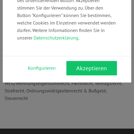
des untenstehenden Button "Akzeptieren"
+49 (0)
info@iw-
www.iffland-
stimmen Sie der Verwendung zu. Über den
6151136600
recht.de
wischnewski.de
Button "Konfigurieren" können Sie bestimmen,
welche Cookies im Einzelnen verwendet werden
dürfen. Weitere Informationen finden Sie in
Anschrift:
unserer
Datenschutzerklärung
.
Pfungstädter Str. 100 a
64297 Darmstadt
Rechtsgebiete:
Akzeptieren
Konfigurieren
Pflegerecht
,
Arbeitsrecht
,
Sozialrecht
,
Mietrecht
,
WEG/Wohnungseigentumsrecht
,
Pachtrecht
,
Vertragsrecht
,
Strafrecht
,
Ordnungswidrigkeitenrecht & Bußgeld
,
Steuerrecht