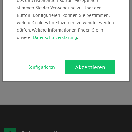
des untenstehenden Button "Akzeptieren"
+49 (0)
team@kanzlei-
www.kanzlei-
stimmen Sie der Verwendung zu. Über den
23491588877
hr.de
hr.de
Button "Konfigurieren" können Sie bestimmen,
welche Cookies im Einzelnen verwendet werden
dürfen. Weitere Informationen finden Sie in
Anschrift:
unserer
Datenschutzerklärung
.
Castroper Hellweg 443
44805 Bochum
Rechtsgebiete:
Akzeptieren
Konfigurieren
Arbeitsrecht