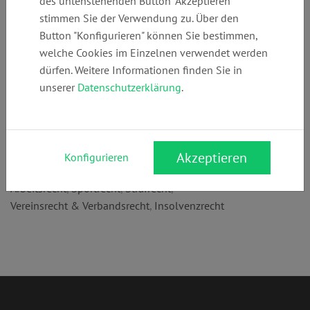
des untenstehenden Button "Akzeptieren"
3089049700
greiser.de
greiser.de
stimmen Sie der Verwendung zu. Über den
Button "Konfigurieren" können Sie bestimmen,
welche Cookies im Einzelnen verwendet werden
Anschrift:
dürfen. Weitere Informationen finden Sie in
Katharinenstr. 9
unserer
Datenschutzerklärung
.
10711 Berlin
Rechtsgebiete:
WEG/Wohnungseigentumsrecht
,
Mietrecht
,
Akzeptieren
Konfigurieren
Grundstücks- & Immobilienrecht
,
Bau- & Architektenrecht
,
Arbeitsrecht
,
Sportrecht
,
Strafrecht
,
Vereinsrecht & Verbandsrecht
,
Insolvenzrecht