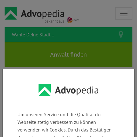
bekannt aus
GREISER | Rechtsanwälte
Um unseren Service und die Qualität der
Webseite stetig verbessern zu können
Telefon:
E-Mail:
Webseite:
verwenden wir Cookies. Durch das Bestätigen
+49 (0)
info@kanzlei-
www.kanzlei-