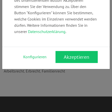
des untenstehenden Button "Akzeptieren"
Telefon:
E-Mail:
Webseite:
stimmen Sie der Verwendung zu. Über den
+49 (0)
info@floersheim
www.floersheim
Button "Konfigurieren" können Sie bestimmen,
6145545820
er-kanzlei.de
er-kanzlei.de
welche Cookies im Einzelnen verwendet werden
dürfen. Weitere Informationen finden Sie in
unserer
Datenschutzerklärung
.
Anschrift:
Rathausplatz 4
65439 Flörsheim am Main
Akzeptieren
Konfigurieren
Rechtsgebiete:
Arbeitsrecht
,
Erbrecht
,
Familienrecht