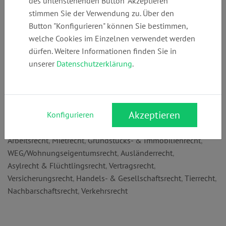
des untenstehenden Button "Akzeptieren"
+49 (0)
info@ra-
www.ra-
stimmen Sie der Verwendung zu. Über den
71145999680
dzuba.de
dzuba.de
Button "Konfigurieren" können Sie bestimmen,
welche Cookies im Einzelnen verwendet werden
dürfen. Weitere Informationen finden Sie in
Anschrift:
unserer
Datenschutzerklärung
.
Zeppelinstr. 40
73760 Ostfildern
Rechtsgebiete:
Akzeptieren
Konfigurieren
Strafrecht
,
Opferschutz & Opferhilfe
,
Familienrecht
,
Erbrecht
,
Arbeitsrecht
,
Mietrecht
,
Grundstücks- & Immobilienrecht
,
WEG/Wohnungseigentumsrecht
,
Ausländerrecht
,
Asylrecht & Flüchtlingsrecht
,
Vertragsrecht
,
Versicherungsrecht
,
Handels- & Gesellschaftsrecht
,
Tierrecht
,
Nachbarschaftsrecht
,
Verkehrsrecht