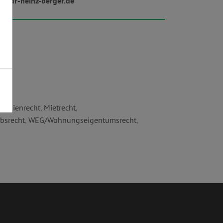
w.dr-heinz-berger.de
bilienrecht
,
Mietrecht
,
bsrecht
,
WEG/Wohnungseigentumsrecht
,