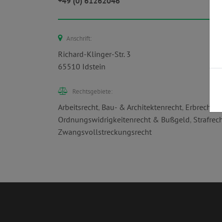
+49 (0) 61262046
Anschrift:
Richard-Klinger-Str. 3
65510 Idstein
Rechtsgebiete:
Arbeitsrecht
,
Bau- & Architektenrecht
,
Erbrecht
,
F
Ordnungswidrigkeitenrecht & Bußgeld
,
Strafrec
Zwangsvollstreckungsrecht