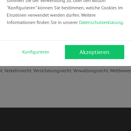
stimmen Sie der Verwendung zu. Über den Button
info@dr-heinz-berger.de
ww
"Konfigurieren" können Sie bestimmen, welche Cookies im
Einzelnen verwendet werden dürfen. Weitere
Informationen finden Sie in unserer
Datenschutzerklärung
.
Akzeptieren
Konfigurieren
amilienrecht
,
Handels- & Gesellschaftsrecht
,
Grundstücks- & Immo
ht
,
Verkehrsrecht
,
Versicherungsrecht
,
Verwaltungsrecht
,
Wettbewer