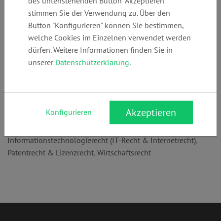
des untenstehenden Button "Akzeptieren"
Telefon:
E-Mail:
Webseite:
stimmen Sie der Verwendung zu. Über den
+49 (0)
mail@kanzlei-
www.kanzlei-dr-
Button "Konfigurieren" können Sie bestimmen,
6221588020
dr-erben.de
erben.de
welche Cookies im Einzelnen verwendet werden
dürfen. Weitere Informationen finden Sie in
unserer
Datenschutzerklärung
.
Anschrift:
Neuenheimer Landstr. 36
69120 Heidelberg
Akzeptieren
Konfigurieren
Rechtsgebiete:
Informationstechnologierecht (IT-Recht & Internetrecht)
,
Patentrecht & Lizenzrecht
,
Wirtschaftsrecht