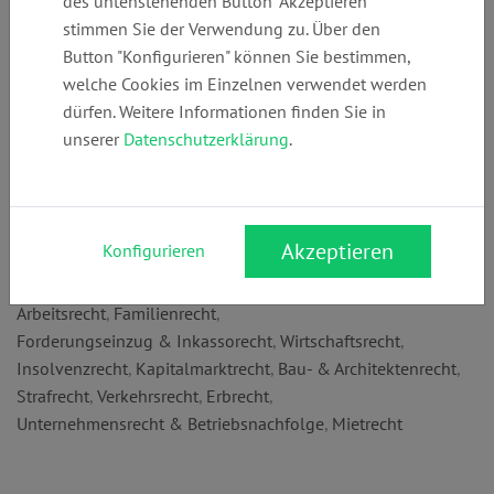
des untenstehenden Button "Akzeptieren"
Telefon:
E-Mail:
Webseite:
stimmen Sie der Verwendung zu. Über den
+49 (0)
kanzlei@dorell.
www.dorell.de
Button "Konfigurieren" können Sie bestimmen,
777161136
de
welche Cookies im Einzelnen verwendet werden
dürfen. Weitere Informationen finden Sie in
unserer
Datenschutzerklärung
.
Anschrift:
Tuttlinger Str. 8 a
78333 Stockach
Akzeptieren
Konfigurieren
Rechtsgebiete:
Arbeitsrecht
,
Familienrecht
,
Forderungseinzug & Inkassorecht
,
Wirtschaftsrecht
,
Insolvenzrecht
,
Kapitalmarktrecht
,
Bau- & Architektenrecht
,
Strafrecht
,
Verkehrsrecht
,
Erbrecht
,
Unternehmensrecht & Betriebsnachfolge
,
Mietrecht