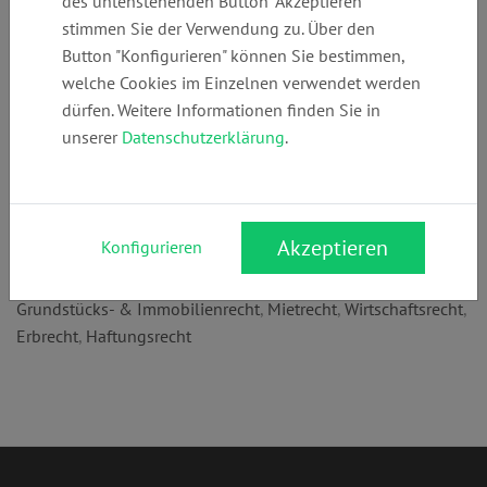
des untenstehenden Button "Akzeptieren"
Telefon:
E-Mail:
Webseite:
stimmen Sie der Verwendung zu. Über den
+49 (0)
d.bastian@kanzl
www.kanzlei-
Button "Konfigurieren" können Sie bestimmen,
69956306200
ei-bastian.de
bastian.de
welche Cookies im Einzelnen verwendet werden
dürfen. Weitere Informationen finden Sie in
unserer
Datenschutzerklärung
.
Anschrift:
Kaiser-Sigmund-Str. 20
60320 Frankfurt am Main
Akzeptieren
Konfigurieren
Rechtsgebiete:
Grundstücks- & Immobilienrecht
,
Mietrecht
,
Wirtschaftsrecht
,
Erbrecht
,
Haftungsrecht