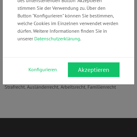
des untenstehenden Button "Akzeptieren"
Telefon:
E-Mail:
Webseite:
stimmen Sie der Verwendung zu. Über den
+49 (0)
info@rae-
www.rae-debler-
Button "Konfigurieren" können Sie bestimmen,
403909912
debler-velten.de
velten.de
welche Cookies im Einzelnen verwendet werden
dürfen. Weitere Informationen finden Sie in
unserer
Datenschutzerklärung
.
Anschrift:
Johann-Mohr-Weg 2
22763 Hamburg
Akzeptieren
Konfigurieren
Rechtsgebiete:
Strafrecht
,
Ausländerrecht
,
Arbeitsrecht
,
Familienrecht