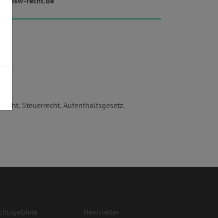
w.bsw-recht.de
nrecht
,
Steuerrecht
,
Aufenthaltsgesetz
,
chtsgebiete
Newsletter