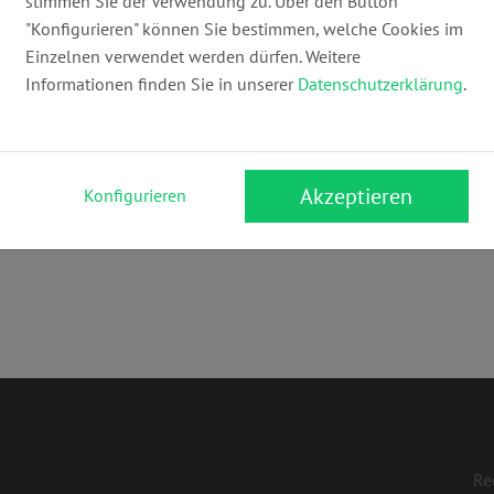
stimmen Sie der Verwendung zu. Über den Button
info@bsw-recht.de
ww
"Konfigurieren" können Sie bestimmen, welche Cookies im
Einzelnen verwendet werden dürfen. Weitere
Informationen finden Sie in unserer
Datenschutzerklärung
.
Akzeptieren
Konfigurieren
ht & Betriebsnachfolge
,
Erbrecht
,
Arbeitsrecht
,
Mietrecht
,
Familie
Re