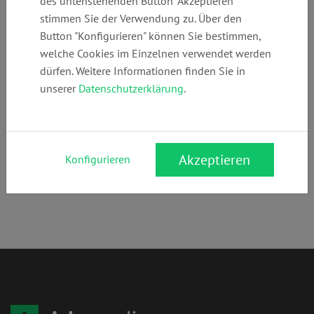
des untenstehenden Button "Akzeptieren"
+49 (0)
info@behrens-
www.behrens-
stimmen Sie der Verwendung zu. Über den
403551670
arbeitsrecht.de
arbeitsrecht.de
Button "Konfigurieren" können Sie bestimmen,
welche Cookies im Einzelnen verwendet werden
dürfen. Weitere Informationen finden Sie in
Anschrift:
unserer
Datenschutzerklärung
.
Jungfernstieg 41
20354 Hamburg
Rechtsgebiete:
Akzeptieren
Konfigurieren
Arbeitsrecht