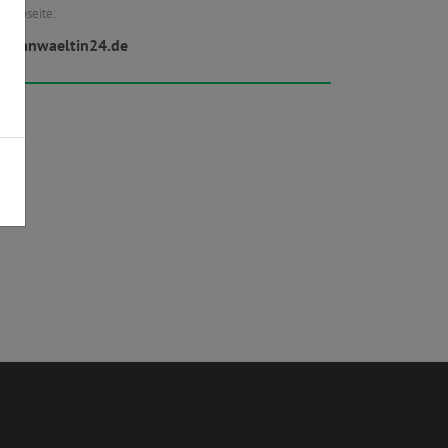
Webseite:
w.anwaeltin24.de