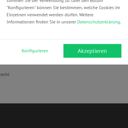
stimmen Sie der Verwendung zu. Über den Button
E-Mail:
"Konfigurieren" können Sie bestimmen, welche Cookies im
info@anwaeltin24.de
ww
Einzelnen verwendet werden dürfen. Weitere
Informationen finden Sie in unserer
Datenschutzerklärung
.
Akzeptieren
Konfigurieren
recht