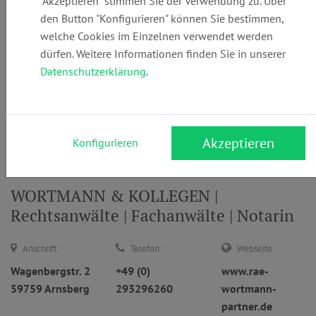
"Akzeptieren" stimmen Sie der Verwendung zu. Über
den Button "Konfigurieren" können Sie bestimmen,
welche Cookies im Einzelnen verwendet werden
dürfen. Weitere Informationen finden Sie in unserer
... oder
Datenschutzerklärung
.
Anwaltsuche
nach Namen
Suchen
Akzeptieren
Konfigurieren
WORTMANN & KOLLEGEN |
Rechtsanwälte | Fachanwälte | Notarin
Anschrift:
Telefon:
Webseite:
Wagenbergstr. 2
+49 (0)
www.rae-
59759 Arnsberg
293296260
wortmann-
partner.de