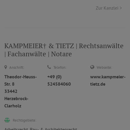
Zur Kanzlei >
KAMPMEIER† & TIETZ | Rechtsanwälte
| Fachanwälte | Notare
Anschrift:
Telefon:
Webseite:
Theodor-Heuss-
+49 (0)
www.kampmeier-
Str. 8
524584060
tietz.de
33442
Herzebrock-
Clarholz
Rechtsgebiete:
Arbeitsrecht
,
Bau- & Architektenrecht
,