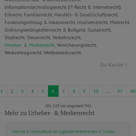
Informationstechnologierecht (IT-Recht & Internetrecht)
,
Erbrecht
,
Familienrecht
,
Handels- & Gesellschaftsrecht
,
Forderungseinzug & Inkassorecht
,
Insolvenzrecht
,
Mietrecht
,
Ordnungswidrigkeitenrecht & Bußgeld
,
Sozialrecht
,
Strafrecht
,
Steuerrecht
,
Verkehrsrecht
,
Urheber- & Medienrecht
,
Versicherungsrecht
,
Werkvertragsrecht
,
Wettbewerbsrecht
Zur Kanzlei >
1
2
3
4
5
6
7
8
9
10
...
47
48
101-120 von insgesamt 942
Mehr zu Urheber- & Medienrecht
Internet & Medien
Rund um Jugendliche
Verbrechen & Strafen