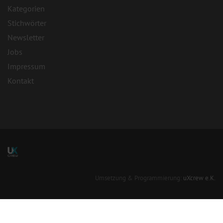
Kategorien
Stichwörter
Newsletter
Jobs
Impressum
Kontakt
Umsetzung & Programmierung:
uXcrew e.K.