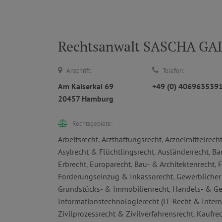
Rechtsanwalt SASCHA G
Anschrift:
Telefon:
Am Kaiserkai 69
+49 (0) 406963539
20457 Hamburg
Rechtsgebiete:
Arbeitsrecht
,
Arzthaftungsrecht
,
Arzneimittelrech
Asylrecht & Flüchtlingsrecht
,
Ausländerrecht
,
Ba
Erbrecht
,
Europarecht
,
Bau- & Architektenrecht
,
F
Forderungseinzug & Inkassorecht
,
Gewerblicher
Grundstücks- & Immobilienrecht
,
Handels- & Ge
Informationstechnologierecht (IT-Recht & Intern
Zivilprozessrecht & Zivilverfahrensrecht
,
Kaufre