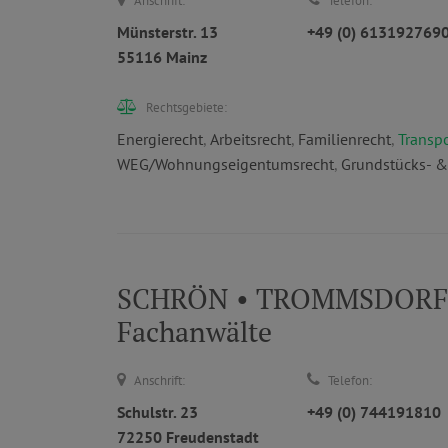
Anschrift:
Telefon:
Münsterstr. 13
+49 (0) 613192769
55116 Mainz
Rechtsgebiete:
Energierecht
,
Arbeitsrecht
,
Familienrecht
,
Transpo
WEG/Wohnungseigentumsrecht
,
Grundstücks- &
SCHRÖN • TROMMSDORFF •
Fachanwälte
Anschrift:
Telefon:
Schulstr. 23
+49 (0) 744191810
72250 Freudenstadt