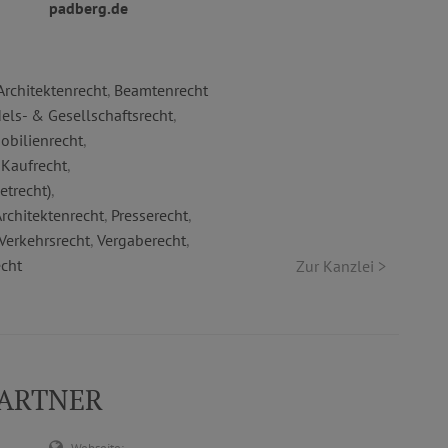
padberg.de
Architektenrecht
,
Beamtenrecht
els- & Gesellschaftsrecht
,
obilienrecht
,
,
Kaufrecht
,
etrecht)
,
rchitektenrecht
,
Presserecht
,
Verkehrsrecht
,
Vergaberecht
,
cht
Zur Kanzlei >
PARTNER