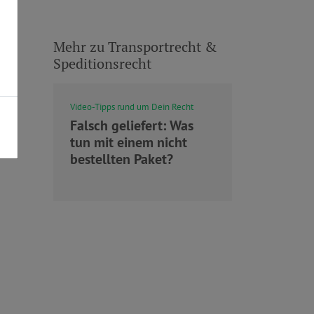
Mehr zu Transportrecht &
Speditionsrecht
Video-Tipps rund um Dein Recht
Falsch geliefert: Was
tun mit einem nicht
bestellten Paket?