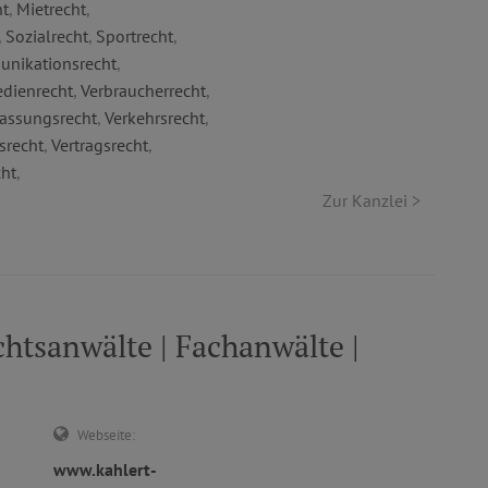
ht
,
Mietrecht
,
,
Sozialrecht
,
Sportrecht
,
nikationsrecht
,
dienrecht
,
Verbraucherrecht
,
fassungsrecht
,
Verkehrsrecht
,
srecht
,
Vertragsrecht
,
ht
,
Zur Kanzlei >
tsanwälte | Fachanwälte |
Webseite:
www.kahlert-