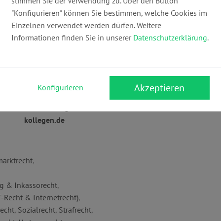
stimmen Sie der Verwendung zu. Über den Button
"Konfigurieren" können Sie bestimmen, welche Cookies im
Einzelnen verwendet werden dürfen. Weitere
echtsanwälte | Fachanwalt für
Informationen finden Sie in unserer
Datenschutzerklärung
.
 Bau- und Architektenrecht |
Akzeptieren
Konfigurieren
Webseite:
4
www.dr-lange-
kollegen.de
marktrecht
,
g & Inkassorecht
,
-Recht & Internetrecht)
,
recht
,
Sozialrecht
,
Strafrecht
,