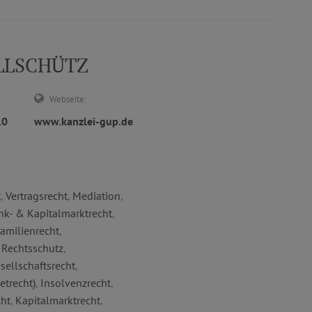
ALLSCHÜTZ
Webseite:
10
www.kanzlei-gup.de
t
,
Vertragsrecht
,
Mediation
,
nk- & Kapitalmarktrecht
,
amilienrecht
,
 Rechtsschutz
,
sellschaftsrecht
,
etrecht)
,
Insolvenzrecht
,
cht
,
Kapitalmarktrecht
,