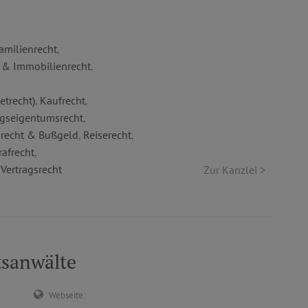
amilienrecht
,
 & Immobilienrecht
,
etrecht)
,
Kaufrecht
,
seigentumsrecht
,
recht & Bußgeld
,
Reiserecht
,
rafrecht
,
,
Vertragsrecht
Zur Kanzlei >
sanwälte
Webseite: