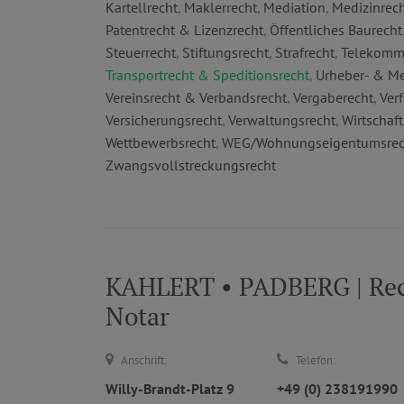
Kartellrecht
,
Maklerrecht
,
Mediation
,
Medizinrec
Patentrecht & Lizenzrecht
,
Öffentliches Baurecht
Steuerrecht
,
Stiftungsrecht
,
Strafrecht
,
Telekommu
Transportrecht & Speditionsrecht
,
Urheber- & Me
Vereinsrecht & Verbandsrecht
,
Vergaberecht
,
Ver
Versicherungsrecht
,
Verwaltungsrecht
,
Wirtschaft
Wettbewerbsrecht
,
WEG/Wohnungseigentumsrec
Zwangsvollstreckungsrecht
KAHLERT • PADBERG | Rech
Notar
Anschrift:
Telefon:
Willy-Brandt-Platz 9
+49 (0) 238191990