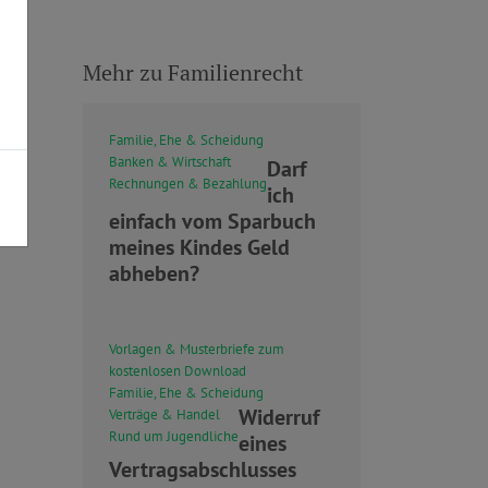
Mehr zu Familienrecht
Familie, Ehe & Scheidung
Banken & Wirtschaft
Darf
Rechnungen & Bezahlung
ich
einfach vom Sparbuch
meines Kindes Geld
abheben?
Vorlagen & Musterbriefe zum
kostenlosen Download
Familie, Ehe & Scheidung
Widerruf
Verträge & Handel
Rund um Jugendliche
eines
Vertragsabschlusses