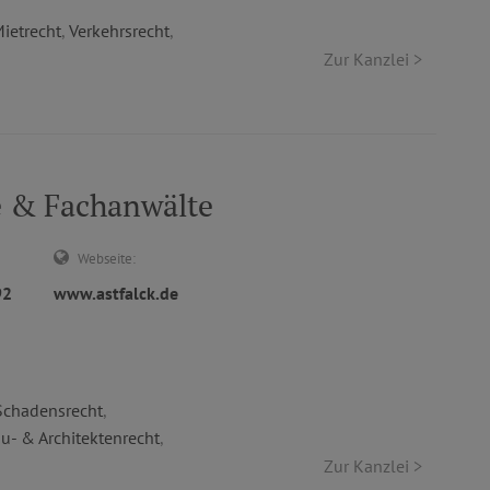
ietrecht
,
Verkehrsrecht
,
Zur Kanzlei >
e & Fachanwälte
Webseite:
92
www.astfalck.de
Schadensrecht
,
u- & Architektenrecht
,
Zur Kanzlei >