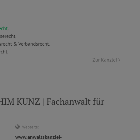
echt
,
serecht
,
srecht & Verbandsrecht
,
echt
,
Zur Kanzlei >
IM KUNZ | Fachanwalt für
Webseite:
www.anwaltskanzlei-