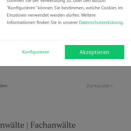
stimmen Sie der Verwendung zu. Über den Button
"Konfigurieren" können Sie bestimmen, welche Cookies im
Einzelnen verwendet werden dürfen. Weitere
tsanwalt | Fachanwalt für
Informationen finden Sie in unserer
Datenschutzerklärung
.
ehrsrecht | Mediator
Webseite:
Akzeptieren
Konfigurieren
0
www.machleb.eu
tion
Zur Kanzlei >
wälte | Fachanwälte